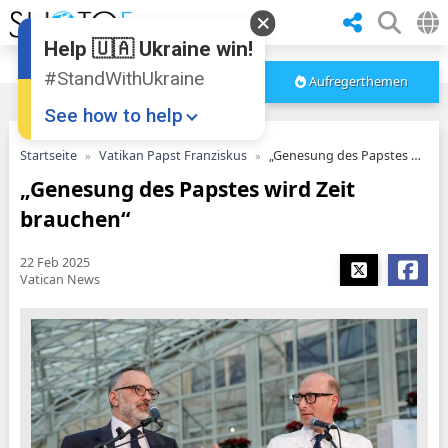
Help 🇺🇦 Ukraine win!
#StandWithUkraine
Aufregerthemen
See how to help
Startseite
Vatikan Papst Franziskus
„Genesung des Papstes wird Zeit brauchen“
„Genesung des Papstes wird Zeit
brauchen“
22 Feb 2025
Vatican News
Donate
💸
Support Ukraine
❤
Share this widget
📌