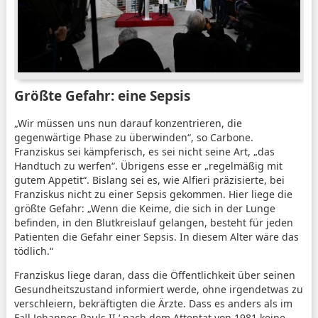
Größte Gefahr: eine Sepsis
„Wir müssen uns nun darauf konzentrieren, die
gegenwärtige Phase zu überwinden“, so Carbone.
Franziskus sei kämpferisch, es sei nicht seine Art, „das
Handtuch zu werfen“. Übrigens esse er „regelmäßig mit
gutem Appetit“. Bislang sei es, wie Alfieri präzisierte, bei
Franziskus nicht zu einer Sepsis gekommen. Hier liege die
größte Gefahr: „Wenn die Keime, die sich in der Lunge
befinden, in den Blutkreislauf gelangen, besteht für jeden
Patienten die Gefahr einer Sepsis. In diesem Alter wäre das
tödlich.“
Franziskus liege daran, dass die Öffentlichkeit über seinen
Gesundheitszustand informiert werde, ohne irgendetwas zu
verschleiern, bekräftigten die Ärzte. Dass es anders als im
Fall Johannes Pauls II.‘ nach dem Attentat von 1981 keine