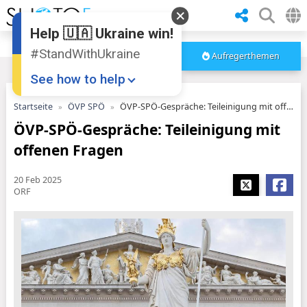
Help 🇺🇦 Ukraine win!
#StandWithUkraine
Aufregerthemen
See how to help
Startseite
ÖVP SPÖ
ÖVP-SPÖ-Gespräche: Teileinigung mit offenen Fragen
ÖVP-SPÖ-Gespräche: Teileinigung mit
offenen Fragen
20 Feb 2025
ORF
Donate
💸
Support Ukraine
❤
Share this widget
📌